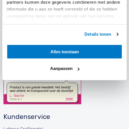
partners kunnen deze gegevens combineren met andere
Anschrift
informatie die u aan ze heeft verstrekt of die ze hebben
Best Way Ingredients B.V.
verzameld op basis van uw gebruik van hun services.
Leeksterweg 71
Niederlande
Details tonen
+31 (0)850 479293
info@bestwayingredients.com
Alles toestaan
Aanpassen
Kundenservice
Laktose Großhandel