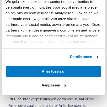
Vertragsabschlusses vorhersehbar war oder nicht, die
We gebruiken cookies om content en advertenties te
normale Durchführung des Vertrags erschwert oder
personaliseren, om functies voor social media te bieden
en om ons websiteverkeer te analyseren. Ook delen we
verhindert, einschließlich, aber nicht beschränkt auf einen
informatie over uw gebruik van onze site met onze
Mangel an Rohstoffen und/oder Halbfertigprodukten, des
partners voor social media, adverteren en analyse. Deze
Lieferausfalls des Endprodukts aufgrund von
partners kunnen deze gegevens combineren met andere
Witterungsbedingungen, Transporthindernissen, Streiks
informatie die u aan ze heeft verstrekt of die ze hebben
oder ähnlichen Arbeitskämpfen, Aufruhr, Brand, Krieg
verzameld op basis van uw gebruik van hun services.
und/oder Kriegsgefahr sowie terroristischen Bedrohungen
oder Handlungen, Betriebsstörungen jeglicher Art, Fehlen
Details tonen
oder Beschädigung von Produktionsressourcen,
mangelhafter oder ausbleibender Leistungen der von BWI
Alles toestaan
beauftragten Dritten, gleichgültig, ob sie diesen
zuzurechnen sind oder nicht, sowie staatlicher
Maßnahmen.
Aanpassen
Wenn eine der Parteien durch höhere Gewalt an der
Erfüllung ihrer Verpflichtungen gehindert ist, hat diese
Partei unverzüglich die andere Partei hierüber zu