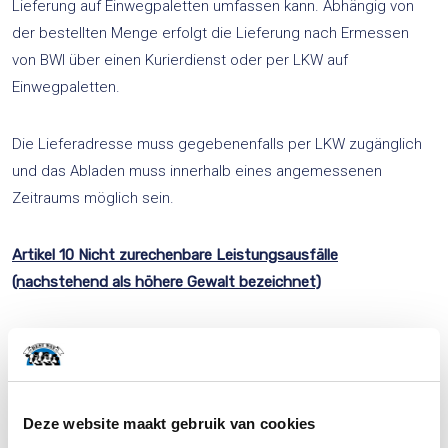
Lieferung auf Einwegpaletten umfassen kann. Abhängig von
der bestellten Menge erfolgt die Lieferung nach Ermessen
von BWI über einen Kurierdienst oder per LKW auf
Einwegpaletten.
Die Lieferadresse muss gegebenenfalls per LKW zugänglich
und das Abladen muss innerhalb eines angemessenen
Zeitraums möglich sein.
Artikel 10 Nicht zurechenbare Leistungsausfälle
(nachstehend als höhere Gewalt bezeichnet)
In diesem Vertrag wird unter höherer Gewalt unter anderem
jeder Umstand verstanden, der außerhalb der Kontrolle von
BWI liegt und nicht auf Verschulden von BWI zurückzuführen
ist und der, gleichgültig, ob er zum Zeitpunkt des
Deze website maakt gebruik van cookies