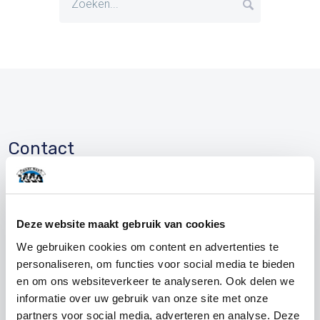
Contact
Adres
Best Way Ingredients B.V.
Deze website maakt gebruik van cookies
Leeksterweg 71
We gebruiken cookies om content en advertenties te
8433 KW Haulerwijk
personaliseren, om functies voor social media te bieden
085 - 047 92 93
en om ons websiteverkeer te analyseren. Ook delen we
info@bestwayingredients.com
informatie over uw gebruik van onze site met onze
partners voor social media, adverteren en analyse. Deze