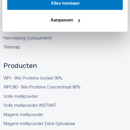
Algemene voorwaarden voor zakelijke afnemers
Alles toestaan
Algemene voorwaarden voor particulieren
Privacy Statement
Aanpassen
Retourneren
Herroeping (consument)
Sitemap
Producten
WPI - Wei Proteïne Isolaat 90%
WPC80 - Wei Proteïne Concentraat 80%
Volle melkpoeder
Volle melkpoeder INSTANT
Magere melkpoeder
Magere melkpoeder Extra Oplosbaar