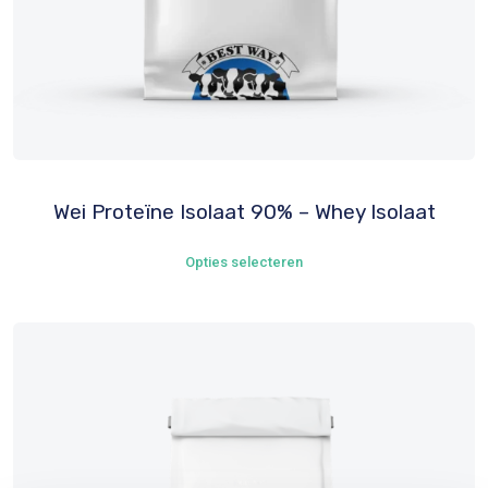
Wei Proteïne Isolaat 90% – Whey Isolaat
Dit
Opties selecteren
product
heeft
meerdere
variaties.
Deze
optie
kan