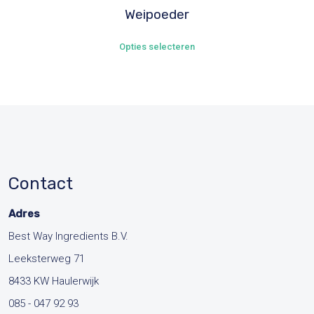
Weipoeder
Dit
Opties selecteren
product
heeft
meerdere
variaties.
Deze
optie
kan
Contact
gekozen
Adres
worden
op
Best Way Ingredients B.V.
de
Leeksterweg 71
productpagina
8433 KW Haulerwijk
085 - 047 92 93