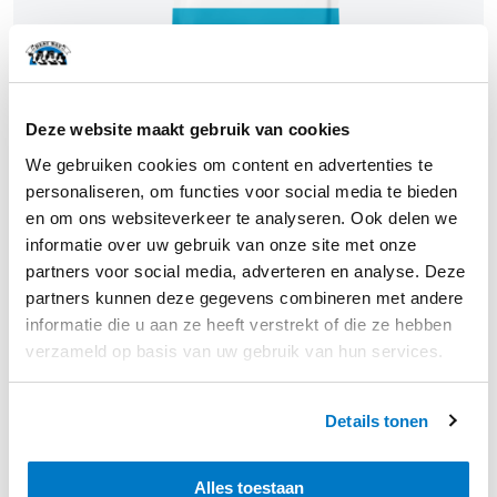
gekozen
worden
op
de
Deze website maakt gebruik van cookies
productpagina
We gebruiken cookies om content en advertenties te
personaliseren, om functies voor social media te bieden
en om ons websiteverkeer te analyseren. Ook delen we
informatie over uw gebruik van onze site met onze
partners voor social media, adverteren en analyse. Deze
partners kunnen deze gegevens combineren met andere
informatie die u aan ze heeft verstrekt of die ze hebben
verzameld op basis van uw gebruik van hun services.
Biologische Wei Proteïne Concentraat 80% –
BIO Whey Protein
Dit
Details tonen
Opties selecteren
product
heeft
Alles toestaan