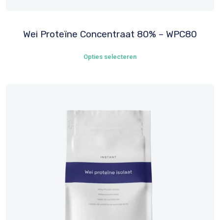
Wei Proteïne Concentraat 80% – WPC80
Dit
Opties selecteren
product
heeft
meerdere
variaties.
Deze
optie
kan
gekozen
worden
op
de
productpagina