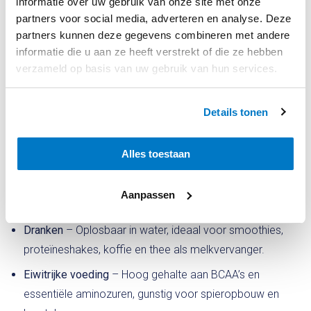
informatie over uw gebruik van onze site met onze
Geitenmelkpoeder is een veelzijdig en voedzaam ingrediënt
partners voor social media, adverteren en analyse. Deze
dat in verschillende industrieën en toepassingen wordt
partners kunnen deze gegevens combineren met andere
gebruikt. Dankzij de lichte verteerbaarheid, romige smaak en
informatie die u aan ze heeft verstrekt of die ze hebben
rijke voedingswaarde is het een uitstekend alternatief voor
verzameld op basis van uw gebruik van hun services.
koemelk.
Details tonen
Zuivelproducten
– Gebruikt in yoghurt, kaas, boter en
desserts als een voedzaam alternatief voor koemelk.
Alles toestaan
Bakproducten
– Toegevoegd aan brood, koekjes, cakes
en pannenkoeken voor extra romigheid en
Aanpassen
voedingswaarde.
Dranken
– Oplosbaar in water, ideaal voor smoothies,
proteïneshakes, koffie en thee als melkvervanger.
Eiwitrijke voeding
– Hoog gehalte aan BCAA’s en
essentiële aminozuren, gunstig voor spieropbouw en