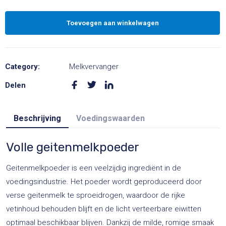
aantal
Toevoegen aan winkelwagen
A
l
Category:
Melkvervanger
t
Delen
e
r
Beschrijving
Voedingswaarden
n
a
Volle geitenmelkpoeder
t
i
Geitenmelkpoeder is een veelzijdig ingrediënt in de
v
voedingsindustrie. Het poeder wordt geproduceerd door
e
verse geitenmelk te sproeidrogen, waardoor de rijke
:
vetinhoud behouden blijft en de licht verteerbare eiwitten
optimaal beschikbaar blijven. Dankzij de milde, romige smaak