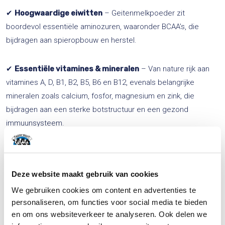
✔
Hoogwaardige eiwitten
– Geitenmelkpoeder zit
boordevol essentiële aminozuren, waaronder BCAA’s, die
bijdragen aan spieropbouw en herstel.
✔
Essentiële vitamines & mineralen
– Van nature rijk aan
vitamines A, D, B1, B2, B5, B6 en B12, evenals belangrijke
mineralen zoals calcium, fosfor, magnesium en zink, die
bijdragen aan een sterke botstructuur en een gezond
immuunsysteem.
✔
Ondersteunt de darmgezondheid
– Bevat prebiotische
oligosachariden, die de groei van goede darmbacteriën
Deze website maakt gebruik van cookies
stimuleren en bijdragen aan een gezonde spijsvertering.
We gebruiken cookies om content en advertenties te
personaliseren, om functies voor social media te bieden
Toepassingen van geitenmelkpoeder
en om ons websiteverkeer te analyseren. Ook delen we