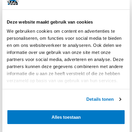
af naar keuze!
Deze website maakt gebruik van cookies
Kijk regelmatig op onze website en onze Facebook en
We gebruiken cookies om content en advertenties te
Instagram pagina voor meer leuke recepten, winacties en
personaliseren, om functies voor social media te bieden
nieuwtjes!
en om ons websiteverkeer te analyseren. Ook delen we
informatie over uw gebruik van onze site met onze
partners voor social media, adverteren en analyse. Deze
partners kunnen deze gegevens combineren met andere
informatie die u aan ze heeft verstrekt of die ze hebben
verzameld op basis van uw gebruik van hun services.
Details tonen
Deel dit bericht met vrienden
Alles toestaan