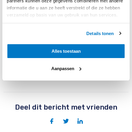
partners kunnen deze gegevens combineren met andere
informatie die u aan ze heeft verstrekt of die ze hebben
verzameld op basis van uw gebruik van hun services.
Kijk regelmatig op onze socials, FB en Insta voor meer leuke
recepten, feiten en weetjes met zuivelpoeders.
Details tonen
Alles toestaan
Aanpassen
Deel dit bericht met vrienden