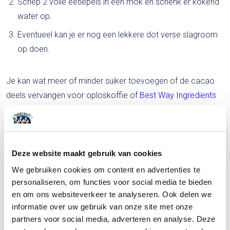
Schep 2 volle eetlepels in een mok en schenk er kokend
water op.
Eventueel kan je er nog een lekkere dot verse slagroom
op doen.
Je kan wat meer of minder suiker toevoegen of de cacao
deels vervangen voor oploskoffie of
Best Way Ingredients
Instant Magere Melkpoeder
gebruiken i.p.v. de
Best Way
Ingredients Instant Volle Melkpoeder.
Varieer naar smaak.
Deze website maakt gebruik van cookies
We gebruiken cookies om content en advertenties te
personaliseren, om functies voor social media te bieden
Bekijk, als alternatief, ook eens ons recept
Frisse Proteine
en om ons websiteverkeer te analyseren. Ook delen we
Start Cafeine
, voor uw dagelijkse portie eiwit.
informatie over uw gebruik van onze site met onze
partners voor social media, adverteren en analyse. Deze
Geniet ervan!