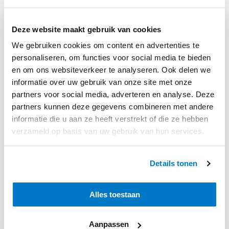
Kijk regelmatig op ons en onze socials, FB en Insta voor
meer leuke recepten, feiten en weetjes met zuivelpoeders.
Deze website maakt gebruik van cookies
We gebruiken cookies om content en advertenties te
personaliseren, om functies voor social media te bieden
en om ons websiteverkeer te analyseren. Ook delen we
informatie over uw gebruik van onze site met onze
partners voor social media, adverteren en analyse. Deze
partners kunnen deze gegevens combineren met andere
informatie die u aan ze heeft verstrekt of die ze hebben
verzameld op basis van uw gebruik van hun services.
Details tonen
Deel dit bericht met vrienden
Alles toestaan
Aanpassen